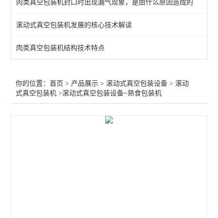
肉类真空包装机封口时出现漏气现象，是由什么原因造成的
查看全部 >>
滚动式真空包装机发展的核心技术解读
肉类真空包装机结构技术特点
你的位置：
首页
>
产品展示
>
滚动式真空包装设备
>
滚动
式真空包装机
>滚动式真空包装设备~熟食包装机