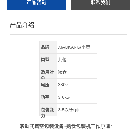
产品咨询
联系我们
产品介绍
品牌
XIAOKANG/小康
类型
其他
适用对
粮食
象
电压
380v
功率
3-6kw
包装能
3-5次/分钟
力
滚动式真空包装设备~熟食包装机
工作原理：