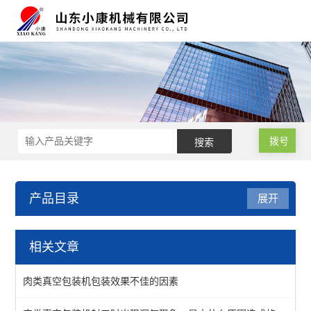
拨号
产品目录
展开
滚动式真空包装设备
相关文章
滚动式真空包装机
肉类真空包装机包装效果不佳的因素
酱菜真空包装机