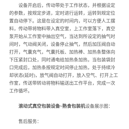
设备开启后，传动带处于工作状态，并根据设定
的参数，按规定步进，定时进行运转，运转到规定位
置自动停下。这是在设定的时间内，可以方便人工摆
料，传动带将物料带入真空室，上工作室落下，真空
泵开始从工作室中抽出空气，当达到所设定的抽气时
间时，气动阀关闭，设备停止抽气，然后加压阀自动
打开，气囊充气，气囊托板、加热棒、加热条整体向
下压紧封口处，同时通电给加热条加热，当包装袋封
口完成后，加热条按规定时间停止加热，处于持续冷
却状态(延时)，放气阀自动打开，放入空气、打开上工
作室，传送带转动将物料输送出工作平台，完成一次
工作循坏。
滚动式真空包装设备~熟食包装机
设备展示图：
售后服务：