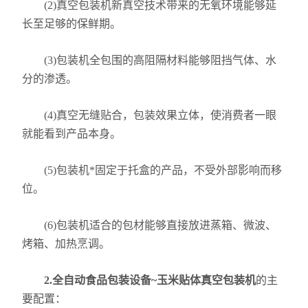
(2)真空包装机新真空技术带来的无氧环境能够延
长至足够的保鲜期。
(3)包装机全包围的高阻隔材料能够阻挡气体、水
分的渗透。
(4)真空无缝贴合，包装效果立体，使消费者一眼
就能看到产品本身。
(5)包装机*固定于托盒的产品，不受外部影响而移
位。
(6)包装机适合的包材能够直接放进蒸箱、微波、
烤箱、加热烹调。
2.全自动食品包装设备~玉米贴体真空包装机
的主
要配置：