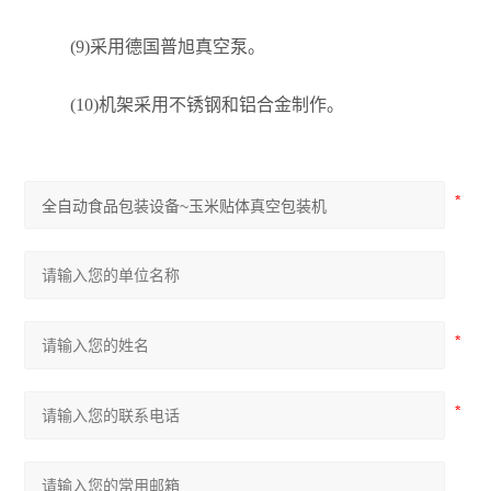
(9)采用德国普旭真空泵。
(10)机架采用不锈钢和铝合金制作。