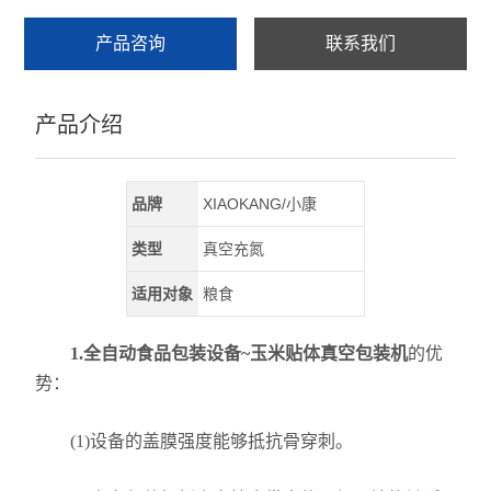
产品咨询
联系我们
产品介绍
品牌
XIAOKANG/小康
类型
真空充氮
适用对象
粮食
1.全自动食品包装设备~玉米贴体真空包装机
的优
势：
(1)设备的盖膜强度能够抵抗骨穿刺。