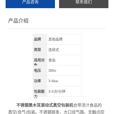
产品咨询
联系我们
产品介绍
品牌
其他品牌
类型
连续式
适用对
食品
象
电压
380v
功率
3-6kw
包装能
3-5次/分钟
力
不锈钢黑木耳滚动式真空包装机
合带汤汁食品的
真空(充气)包装。不锈钢链条、大口径气路、无触点控