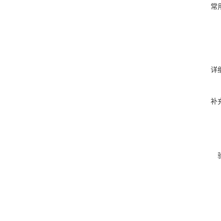
常
详
补