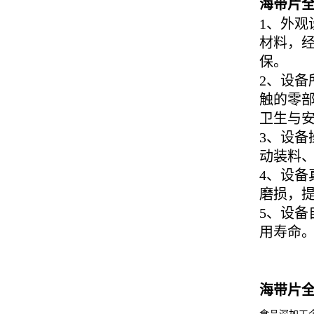
海带片
1
、外观
材料，经
保。
2
、设备
触的零部
卫生与
3
、设备
动装料
4
、设备
磨损，
5
、设备
用寿命
海带片