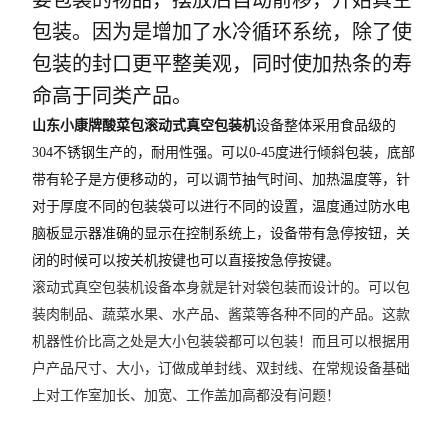
要包装的物品，摆放后自动前移，开始真空
包装。因为是增加了水冷循环系统，除了使
包装的封口更平整美观，同时使加热条的寿
命高于同类产品。
山东小康牌酸菜包滚动式真空包装机
设备整体采用食品级的
304不锈钢生产的，耐用性强。可以0-45度进行倾斜包装，底部
带有轮子是方便移动的，可以调节抽气时间、加热温度等，针
对于厚度不同的包装袋可以进行不同的设置，温度通过防水电
脑板显示器准确的显示在控制系统上，设备带有急停按钮，关
闭的时候可以按关机按键也可以直接按急停按键。
滚动式真空包装机设备本身就是针对袋包装而设计的。可以包
装肉制品、蔬菜水果、水产品、酱菜等各种不同的产品。这款
机器性价比高之处是大小包装袋都可以包装！而且可以根据用
户产品尺寸、大小，订做成单封线、双封线、在常规设备基础
上对工作室加长、加宽、工作盖加高都没有问题！