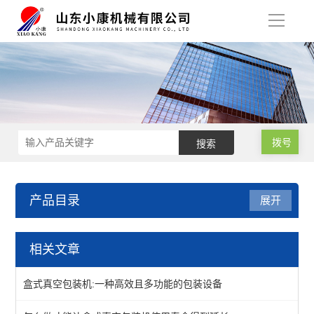
导
航
拨号
产品目录
展开
贴体真空包装设备
相关文章
连续贴体真空包装机
盒式真空包装机:一种高效且多功能的包装设备
贴体真空包装机