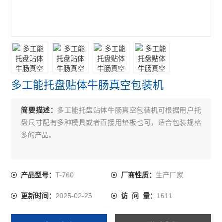
多工能托盘贴体牛肠真空包装机
简要描述：
多工能托盘贴体牛肠真空包装机可根据用户托
盘尺寸配有多种模具或者直接用垫板也可，适合包装规格
多的产品。
T-760
生产厂家
产品型号：
厂商性质：
2025-02-25
1611
更新时间：
访 问 量：