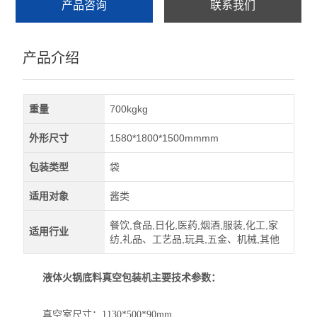
产品咨询
联系我们
产品介绍
重量
700kgkg
外形尺寸
1580*1800*1500mmmm
包装类型
袋
适用对象
酱类
餐饮,食品,日化,医药,烟酒,服装,化工,家
适用行业
纺,礼品、工艺品,玩具,五金、机械,其他
液体火锅底料真空包装机主要技术参数：
真空室尺寸：1130*500*90mm