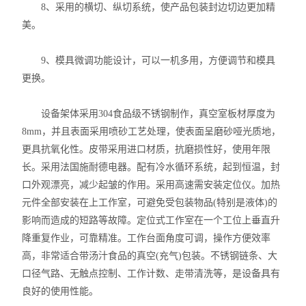
8、采用的横切、纵切系统，使产品包装封边切边更加精
美。
9、模具微调功能设计，可以一机多用，方便调节和模具
更换。
设备架体采用304食品级不锈钢制作，真空室板材厚度为
8mm，并且表面采用喷砂工艺处理，使表面呈磨砂哑光质地，
更具抗氧化性。皮带采用进口材质，抗磨损性好，使用年限
长。采用法国施耐德电器。配有冷水循环系统，起到恒温，封
口外观漂亮，减少起皱的作用。采用高速需安装定位仪。加热
元件全部安装在上工作室，可避免受包装物品(特别是液体)的
影响而造成的短路等故障。定位式工作室在一个工位上垂直升
降重复作业，可靠精准。工作台面角度可调，操作方便效率
高，非常适合带汤汁食品的真空(充气)包装。不锈钢链条、大
口径气路、无触点控制、工作计数、走带清洗等，是设备具有
良好的使用性能。