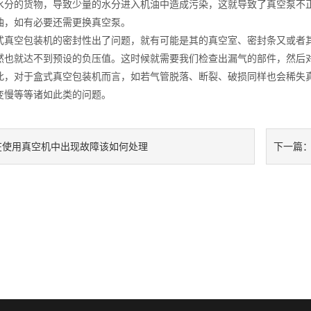
水分的货物，导致少量的水分进入机油中造成污染，这就导致了真空泵不
油，如有必要还需更换真空泵。
空包装机的密封性出了问题，就有可能是其的真空室、密封条又或者其
然也就达不到预设的负压值。这时候就需要我们检查出漏气的部件，然后
对于盒式真空包装机而言，如若气管脱落、断裂、破损同样也会稀失真
变慢等等诸如此类的问题。
在使用真空机中出现故障该如何处理
下一篇