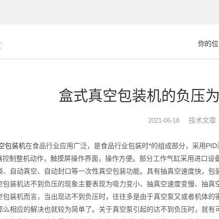
章
你的位
盒式真空包装机的负压
技术文章
2021-06-18
空包装机
在食品行业应用广泛，是食品行业包装时*的组成部分，采用PI
制器控制整机动作，触摸屏操作界面，操作方便。部分工作气缸采用进口设
袋、自动真空、自动封口等一次性真空包装功能。具有抽真空速度快，包
装机达不到负压的现象主要表现为吸力变小、抽真空速度变慢、抽真空
装机而言，当出现达不到负压时，往往多是由于真空泵又或者机体的密
那么相应的解决也就较为简单了。关于真空泵引起的达不到负压时，就有