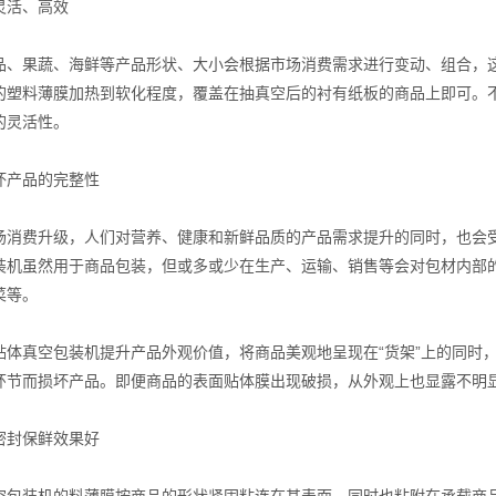
活、高效
果蔬、海鲜等产品形状、大小会根据市场消费需求进行变动、组合，这
的塑料薄膜加热到软化程度，覆盖在抽真空后的衬有纸板的商品上即可。
的灵活性。
产品的完整性
费升级，人们对营养、健康和新鲜品质的产品需求提升的同时，也会受
装机虽然用于商品包装，但或多或少在生产、运输、销售等会对包材内部
菜等。
真空包装机提升产品外观价值，将商品美观地呈现在“货架”上的同时，
环节而损坏产品。即便商品的表面贴体膜出现破损，从外观上也显露不明
封保鲜效果好