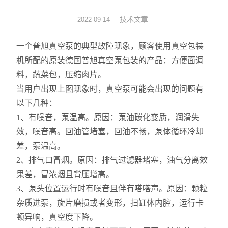
拉伸膜真空包装机
技术文章
2022-09-14
休闲食品真空包装机
一个普旭真空泵的典型故障现象，顾客使用真空包装
机所配的原装德国普旭真空泵包装的产品：方便面调
贴体真空包装设备
料，蔬菜包，压缩肉片。
当用户出现上图现象时，真空泵可能会出现的问题有
热收缩机
以下几种：
滚动式真空包装设备
1、有噪音，泵温高。原因：泵油碳化变质，润滑失
效，噪音高。回油管堵塞，回油不畅，泵体循环冷却
全自动给袋真空包装设备
差，泵温高。
2、排气口冒烟。原因：排气过滤器堵塞，油气分离效
果差，冒浓烟且背压增高。
3、泵头位置运行时有噪音且伴有嗒嗒声。原因：颗粒
杂质进泵，旋片磨损或者变形，扫缸体内腔，运行卡
顿异响，真空度下降。