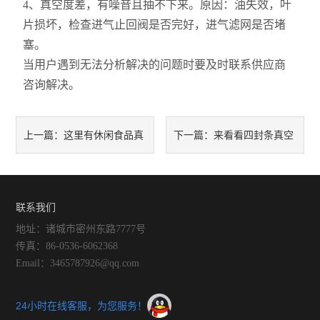
4、真空度差，有噪音且抽不下来。原因：油失效，叶
片损坏，检查进气止回阀是否完好，进气滤网是否堵
塞。
当用户遇到无法分析解决的问题时要及时联系供应商
咨询解决。
这里有休闲食品真
来看看四封条真空
上一篇：
下一篇：
空包装机具有的特点，大家来
包装机是如何操作的吧
学习一下
联系我们
地址：诸城市密州东路7777号
传真：86-0536-6062368
Email：3465787926@qq.com
24小时在线客服，为您服务！