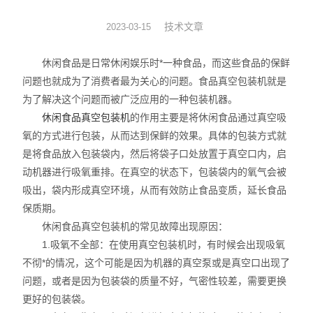
拉伸膜真空包装机
技术文章
2023-03-15
休闲食品真空包装机
休闲食品是日常休闲娱乐时*一种食品，而这些食品的保鲜
问题也就成为了消费者最为关心的问题。食品真空包装机就是
贴体真空包装设备
为了解决这个问题而被广泛应用的一种包装机器。
休闲食品真空包装机
的作用主要是将休闲食品通过真空吸
热收缩机
氧的方式进行包装，从而达到保鲜的效果。具体的包装方式就
是将食品放入包装袋内，然后将袋子口处放置于真空口内，启
滚动式真空包装设备
动机器进行吸氧重排。在真空的状态下，包装袋内的氧气会被
全自动给袋真空包装设备
吸出，袋内形成真空环境，从而有效防止食品变质，延长食品
保质期。
休闲食品真空包装机的常见故障出现原因：
1.吸氧不全部：在使用真空包装机时，有时候会出现吸氧
不彻*的情况，这个可能是因为机器的真空泵或是真空口出现了
问题，或者是因为包装袋的质量不好，气密性较差，需要更换
更好的包装袋。