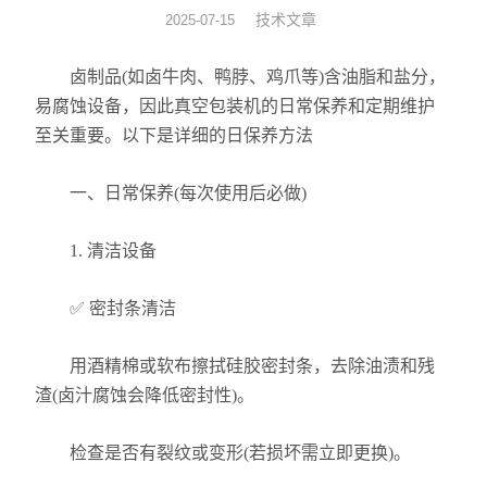
技术文章
2025-07-15
拉伸膜真空包装机
卤制品(如卤牛肉、鸭脖、鸡爪等)含油脂和盐分，
休闲食品真空包装机
易腐蚀设备，因此真空包装机的日常保养和定期维护
至关重要。以下是详细的日保养方法
贴体真空包装设备
一、日常保养(每次使用后必做)
热收缩机
滚动式真空包装设备
1. 清洁设备
全自动给袋真空包装设备
✅ 密封条清洁
用酒精棉或软布擦拭硅胶密封条，去除油渍和残
渣(卤汁腐蚀会降低密封性)。
检查是否有裂纹或变形(若损坏需立即更换)。