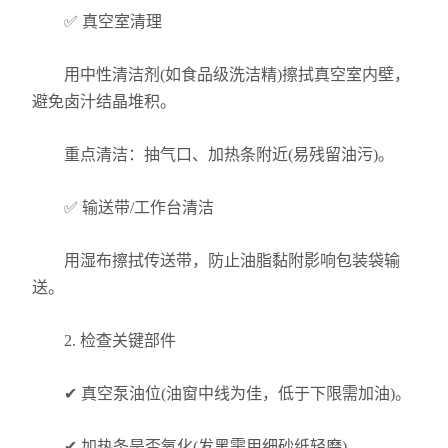
✅ 真空室清理
用中性清洁剂(如食品级洗洁精)擦拭真空室内壁，
避免卤汁结晶堆积。
重点清洁：抽气口、加热条附近(易残留油污)。
✅ 输送带/工作台清洁
用湿布擦拭传送带，防止油脂黏附影响包装袋输
送。
2. 检查关键部件
✔ 真空泵油位(油窗中线为佳，低于下限需加油)。
✔ 加热条是否氧化(发黑需用细砂纸轻磨)。