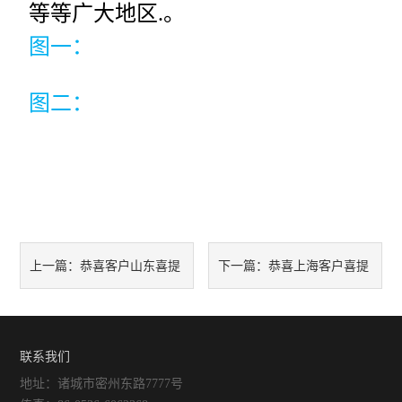
等等广大地区.。
图一：
图二：
恭喜客户山东喜提
恭喜上海客户喜提
上一篇：
下一篇：
设备
全自动拉伸膜一台
联系我们
地址：诸城市密州东路7777号