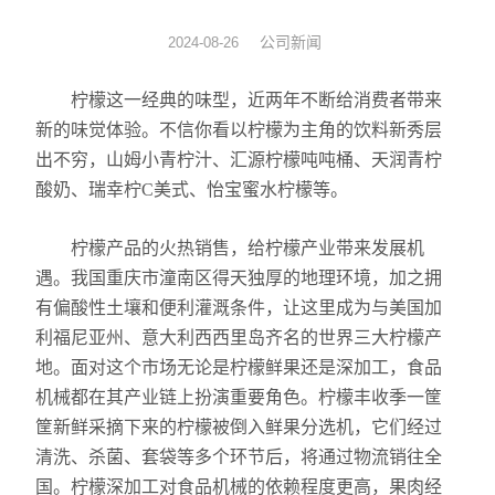
拉伸膜真空包装机
公司新闻
2024-08-26
休闲食品真空包装机
柠檬这一经典的味型，近两年不断给消费者带来
新的味觉体验。不信你看以柠檬为主角的饮料新秀层
贴体真空包装设备
出不穷，山姆小青柠汁、汇源柠檬吨吨桶、天润青柠
酸奶、瑞幸柠C美式、怡宝蜜水柠檬等。
热收缩机
柠檬产品的火热销售，给柠檬产业带来发展机
滚动式真空包装设备
遇。我国重庆市潼南区得天独厚的地理环境，加之拥
全自动给袋真空包装设备
有偏酸性土壤和便利灌溉条件，让这里成为与美国加
利福尼亚州、意大利西西里岛齐名的世界三大柠檬产
地。面对这个市场无论是柠檬鲜果还是深加工，食品
机械都在其产业链上扮演重要角色。柠檬丰收季一筐
筐新鲜采摘下来的柠檬被倒入鲜果分选机，它们经过
清洗、杀菌、套袋等多个环节后，将通过物流销往全
国。柠檬深加工对食品机械的依赖程度更高，果肉经