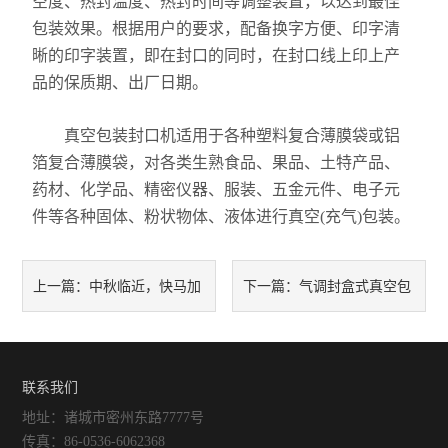
空度、热封温度、热封时间等调整装置，以达到最佳
包装效果。根据用户的要求，配备换字方便、印字清
晰的印字装置，即在封口的同时，在封口线上印上产
品的保质期、出厂日期。
真空包装封口机适用于各种塑料复合薄膜袋或铝
箔复合薄膜袋，对各类生熟食品、果品、土特产品、
药材、化学品、精密仪器、服装、五金元件、电子元
件等各种固体、粉状物体、液体进行真空(充气)包装。
中秋临近，快马加
气调封盒式真空包
上一篇：
下一篇：
鞭的发货
装机让桃子不在惧怕夏日
联系我们
地址：诸城市密州东路7777号
传真：86-0536-6062368