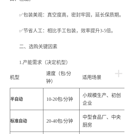
✅包装美观：真空度高，密封牢固，延长保质期。
✅节省人工：相比手工包装，效率提升3-5倍。
二、选购关键因素
1.产能需求（决定机型）
+
速度（包/分
机型
适用场景
钟）
小规模生产、初创
10-20包/分钟
半自动
企业
中型食品厂、中央
20-40包/分钟
标准自动
厨房