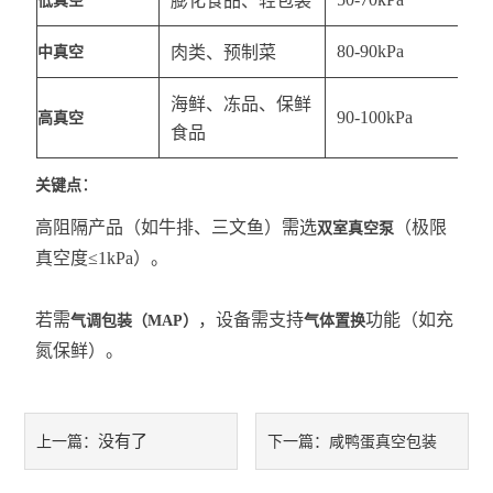
膨化食品、轻包装
低真空
80-90kPa
肉类、预制菜
中真空
海鲜、冻品、保鲜
90-100kPa
高真空
食品
：
关键点
高阻隔产品（如牛排、三文鱼）需选
（极限
双室真空泵
真空度≤1kPa）。
若需
，设备需支持
功能（如充
气调包装（MAP）
气体置换
氮保鲜）。
没有了
咸鸭蛋真空包装
上一篇：
下一篇：