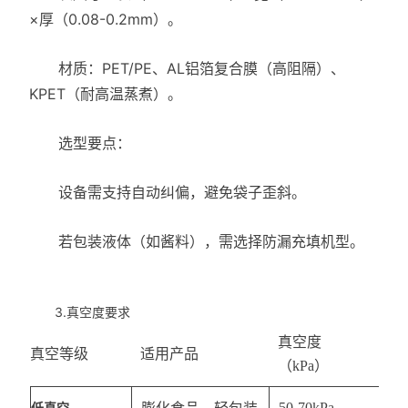
×厚（0.08-0.2mm）。
材质：PET/PE、AL铝箔复合膜（高阻隔）、
KPET（耐高温蒸煮）。
选型要点：
设备需支持自动纠偏，避免袋子歪斜。
若包装液体（如酱料），需选择防漏充填机型。
3.真空度要求
真空度
真空等级
适用产品
（kPa）
50-70kPa