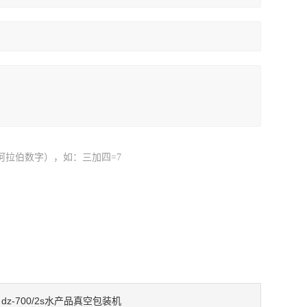
阿拉伯数字），如：三加四=7
dz-700/2s水产品真空包装机
：