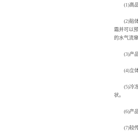
(1)高
(2)贴
霜并可以预
的水气流
(3)产
(4)立
(5)冷
状。
(6)产
(7)较