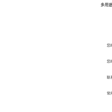
多用
您
您
联
常