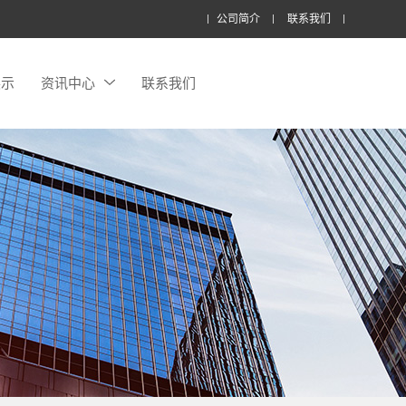
公司简介
联系我们
展示
资讯中心
联系我们