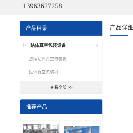
13963627258
产品详
产品目录
贴体真空包装设备
连续贴体真空包装机
贴体真空包装机
查看全部 >>
推荐产品