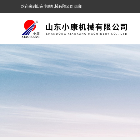
欢迎来到山东小康机械有限公司网站！