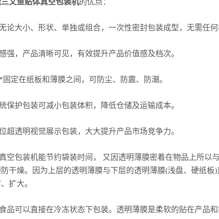
能三文鱼贴体真空包装机
的优点：
无论大小、形状、单独或组合，一次性密封包装成型，无需任何
感强，产品清晰可见，有效提升产品价值感及档次。
*固定在纸板和薄膜之间，可防尘、防震、防潮。
统保护包装可减小包装体积，降低仓储及运输成本。
位超透明视觉展示包装，大大提升产品市场竞争力。
真空包装机能节约袋装时间， 又因透明薄膜密着在物品上所以
防干燥。因为上层的透明薄膜与下层的透明薄膜(浅盘、硬纸板
窜、扩大。
食品可以直接在冷冻状态下包装。透明薄膜是柔软的贴在产品和