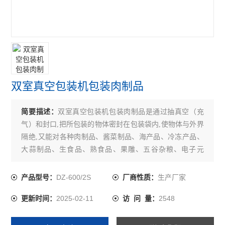
双室真空包装机包装肉制品
简要描述：
双室真空包装机包装肉制品是通过抽真空（充
气）和封口,把所包装的物体密封在包装袋内,使物体与外界
隔绝,又能对各种肉制品、酱菜制品、海产品、冷冻产品、
大蒜制品、生食品、熟食品、果雕、五谷杂粮、电子元
件、等各种固体、粉状物体、液体等进行真空包装。以便
起到隔氧、保鲜、防潮等作用,有效延长各类产品的保质期,
DZ-600/2S
生产厂家
产品型号：
厂商性质：
保鲜期,达到便于储存和运输的目的。
2025-02-11
2548
更新时间：
访 问 量：