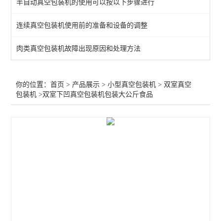
半自动真空包装机的使用可以按以下步骤进行
双室真空包装机
连续真空包装机使用前的准备和设备的调整
查看全部 >>
肉类真空包装机故障出现原因和处理方法
你的位置：
首页
>
产品展示
>
小型真空包装机
>
双室真空
包装机
>双室下凹真空包装机包装大公斤食品