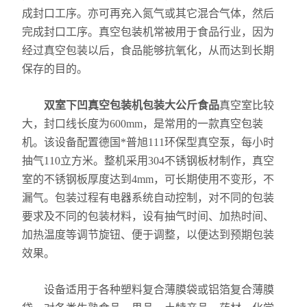
成封口工序。亦可再充入氮气或其它混合气体，然后
完成封口工序。真空包装机常被用于食品行业，因为
经过真空包装以后，食品能够抗氧化，从而达到长期
保存的目的。
双室下凹真空包装机包装大公斤食品
真空室比较
大，封口线长度为600mm，是常用的一款真空包装
机。该设备配置德国*普旭111环保型真空泵，每小时
抽气110立方米。整机采用304不锈钢板材制作，真空
室的不锈钢板厚度达到4mm，可长期使用不变形，不
漏气。包装过程有电器系统自动控制，对不同的包装
要求及不同的包装材料，设有抽气时间、加热时间、
加热温度等调节旋钮、便于调整，以便达到预期包装
效果。
设备适用于各种塑料复合薄膜袋或铝箔复合薄膜