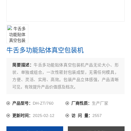
牛舌多功能贴体真空包装机
简要描述：
牛舌多功能贴体真空包装机产品无论大小、形
状、单独或组合，一次性密封包装成型，无需任何模具，
方便、灵活、实用、高效。包装产品立体感强，产品清晰
可见，有效提升产品价值感及档次。
DH-ZT/760
生产厂家
产品型号：
厂商性质：
2025-02-12
2557
更新时间：
访 问 量：