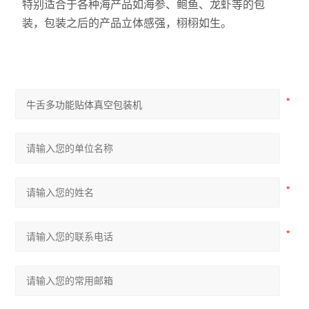
特别适合于各种海产品如海参、鲍鱼、龙虾等的包
装，包装之后的产品立体感强，栩栩如生。