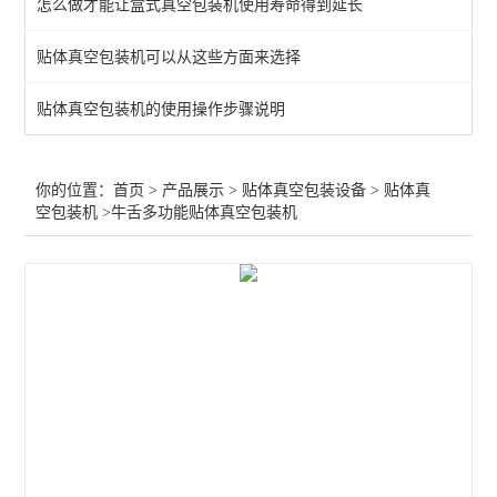
怎么做才能让盒式真空包装机使用寿命得到延长
查看全部 >>
贴体真空包装机可以从这些方面来选择
贴体真空包装机的使用操作步骤说明
你的位置：
首页
>
产品展示
>
贴体真空包装设备
>
贴体真
空包装机
>牛舌多功能贴体真空包装机