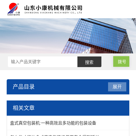
拨号
产品目录
展开
贴体真空包装设备
相关文章
连续贴体真空包装机
盒式真空包装机:一种高效且多功能的包装设备
贴体真空包装机