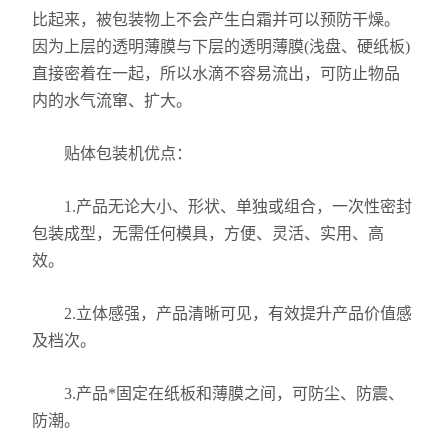
比起来，被包装物上不会产生白霜并可以预防干燥。
因为上层的透明薄膜与下层的透明薄膜(浅盘、硬纸板)
直接密着在一起，所以水滴不容易流出，可防止物品
内的水气流窜、扩大。
贴体包装机优点：
1.产品无论大小、形状、单独或组合，一次性密封
包装成型，无需任何模具，方便、灵活、实用、高
效。
2.立体感强，产品清晰可见，有效提升产品价值感
及档次。
3.产品*固定在纸板和薄膜之间，可防尘、防震、
防潮。