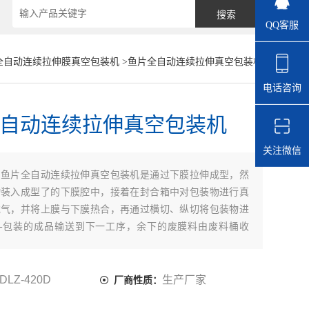
QQ客服
全自动连续拉伸膜真空包装机
>鱼片全自动连续拉伸真空包装机
电话咨询
自动连续拉伸真空包装机
关注微信
：
鱼片全自动连续拉伸真空包装机是通过下膜拉伸成型，然
物装入成型了的下膜腔中，接着在封合箱中对包装物进行真
充气，并将上膜与下膜热合，再通过横切、纵切将包装物进
--包装的成品输送到下一工序，余下的废膜料由废料桶收
DLZ-420D
生产厂家
厂商性质：