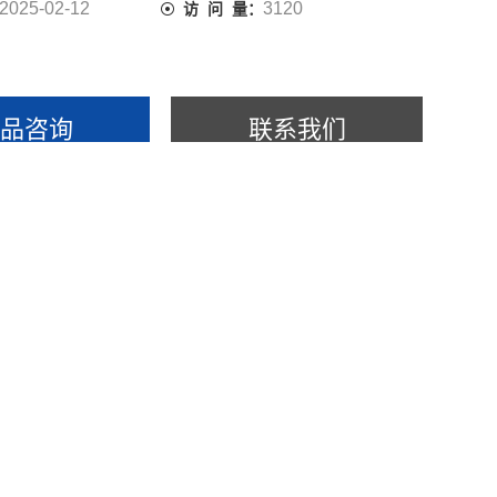
2025-02-12
3120
访 问 量：
产品咨询
联系我们