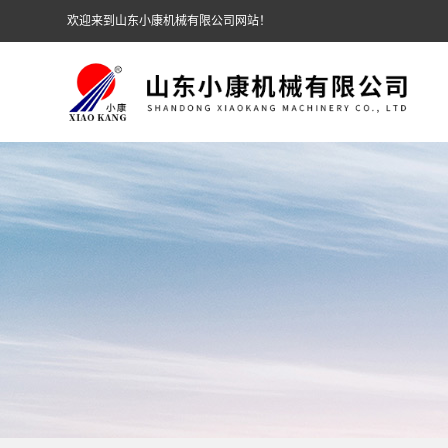
欢迎来到山东小康机械有限公司网站！