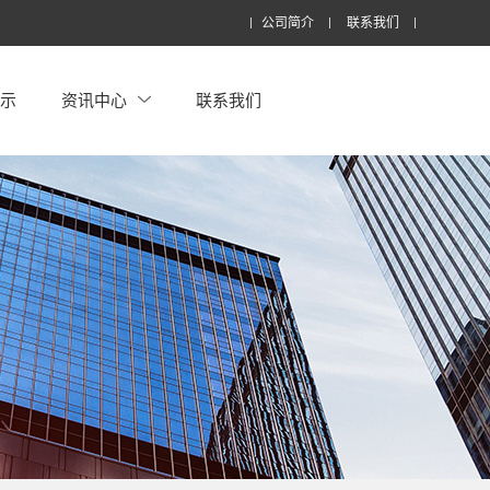
公司简介
联系我们
展示
资讯中心
联系我们