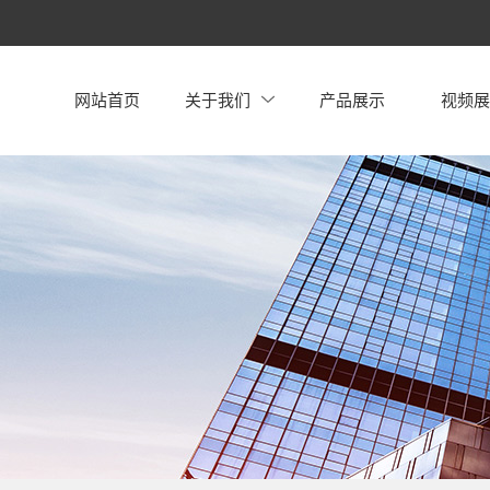
网站首页
关于我们
产品展示
视频