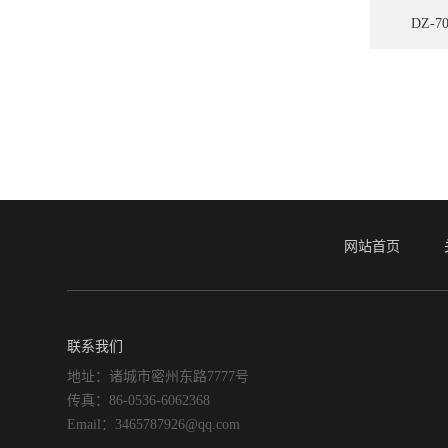
DZ-
网站首页
联系我们
地址：诸城市密州东路7777号
传真：86-0536-6062368
Email：3465787926@qq.com