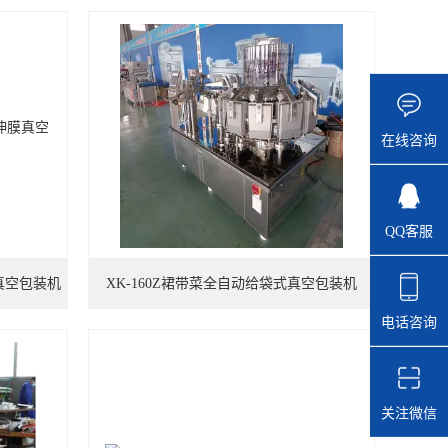
在线咨询
QQ客服
膜真空包装机
XK-160Z裙带菜全自动给袋式真空包装机
电话咨询
关注微信