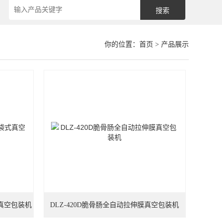
你的位置：
首页
> 产品展示
式真空包装机
DLZ-420D脆骨肠全自动拉伸膜真空包装机