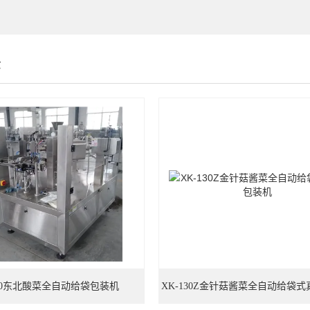
示
200东北酸菜全自动给袋包装机
XK-130Z金针菇酱菜全自动给袋