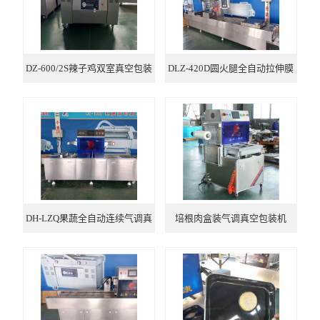
DZ-600/2S辣子鸡双室真空包装
DLZ-420D圆火腿全自动拉伸膜
机
真空包装机
DH-LZQ果蔬全自动连续气调真
培根肉盒装气调真空包装机
空包装机