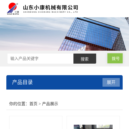
拨号
产品目录
展开
肉类真空包装机
你的位置：
首页
> 产品展示
小型真空包装机
气调保鲜包装机