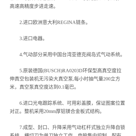
高速高精度步进走速。
2.进口欧洲意大利REGINA链条。
3.进口电器。
4.气动部分采用中国台湾亚德克阀岛式气动系统。
5.原装德国(BUSCH)RA0203D环保型高真空度拉
伸真空包装机无污染大真空泵,每小时抽气量200立方
米，真空泵真空度达到0.1毫巴。
6.进口光电跟踪系统、可用彩盖膜，保证图案位置
对正。整机采用20mm厚铝镁合金板式结构。
7.成型、封口、升降采用气动杠杆式独立升降自锁
系统。横切刀为单刀独立工作，电脑集中控制，配有