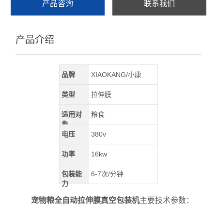
产品咨询
联系我们
产品介绍
品牌
XIAOKANG/小康
类型
拉伸膜
适用对
粮食
象
电压
380v
功率
16kw
包装能
6-7次/分钟
力
宠物粮全自动拉伸膜真空包装机
主要技术参数：