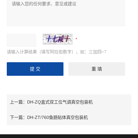
请输入计算结果（填写阿拉伯数字），如：三加四=7
DH-ZQ盒式双工位气调真空包装机
上一篇：
DH-ZT/760鱼肠贴体真空包装机
下一篇：