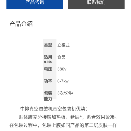
产品咨询
联系我们
产品介绍
类型
立柜式
适用
食品
对象
电压
380v
功率
6-7kw
包装
3次/分钟
能力
牛排真空包装机真空包装机优势：
贴体膜充分接触加热板，延展*，贴合效果紧凑。
在包装过程中，包装上膜如同产品的第二层皮肤一样