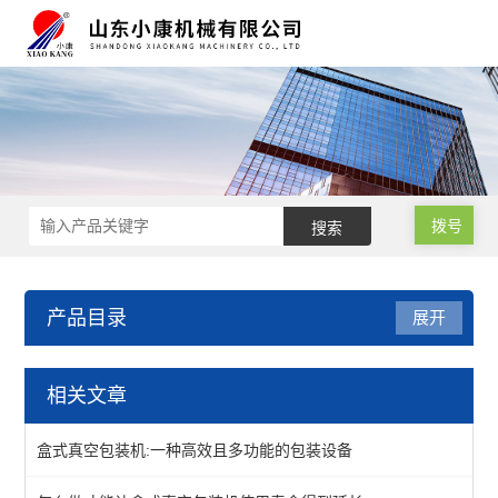
拨号
产品目录
展开
贴体真空包装设备
相关文章
连续贴体真空包装机
盒式真空包装机:一种高效且多功能的包装设备
贴体真空包装机