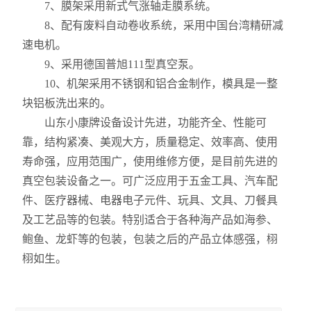
7、膜架采用新式气涨轴走膜系统。
8、配有废料自动卷收系统，采用中国台湾精研减
速电机。
9、采用德国普旭111型真空泵。
10、机架采用不锈钢和铝合金制作，模具是一整
块铝板洗出来的。
山东小康牌设备设计先进，功能齐全、性能可
靠，结构紧凑、美观大方，质量稳定、效率高、使用
寿命强，应用范围广，使用维修方便，是目前先进的
真空包装设备之一。可广泛应用于五金工具、汽车配
件、医疗器械、电器电子元件、玩具、文具、刀餐具
及工艺品等的包装。特别适合于各种海产品如海参、
鲍鱼、龙虾等的包装，包装之后的产品立体感强，栩
栩如生。