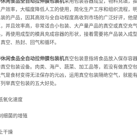
棒休闲食品全自动拉伸膜包装机
采用包装容器成型，物料充填，
生产效率，大幅度降低人工的使用，简化生产工序和组织流程，明
包装的产品，因其高效与全自动程度高收到市场的广泛好评，他
工，并且效率高，非常适合小包装、大产量产品的真空或真空充
热，再使用成型的模具充成容器的形状，接着需要将产品装入成
，真空、热封、回气和循环。
棒休闲食品全自动拉伸膜包装机
真空包装意指将食品放入保存容
的真空包装设备。肉类、海产、蔬菜、加工品等，若没有做真空
氧气是食材变得无法保存的元凶，运用真空包装隔绝空气，就能
下列举真空包装的五大好处。
氧化速度
细菌的增殖
止干燥