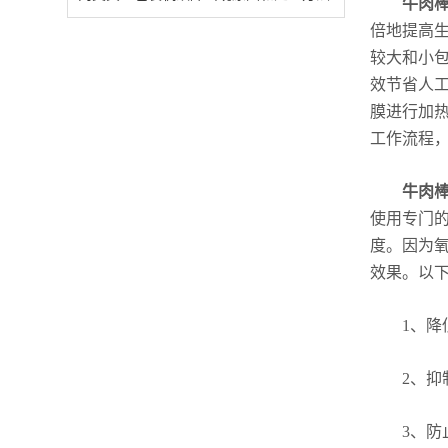
牛肉
倍地提高
较大和小
效节省人
膜进行加
工作流程
牛肉
使用专门
度。因为
效果。以
1、降低
2、抑制
3、防