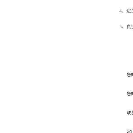
4、避免
5、真空
您
您
联
常