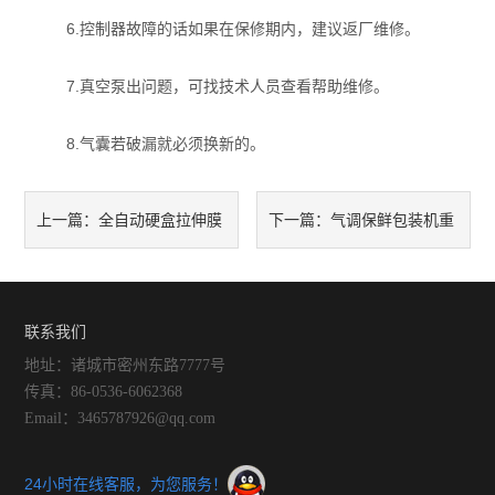
6.控制器故障的话如果在保修期内，建议返厂维修。
7.真空泵出问题，可找技术人员查看帮助维修。
8.气囊若破漏就必须换新的。
全自动硬盒拉伸膜
气调保鲜包装机重
上一篇：
下一篇：
包装机的价值体现真不简单！
点在于气
联系我们
地址：诸城市密州东路7777号
传真：86-0536-6062368
Email：3465787926@qq.com
24小时在线客服，为您服务！