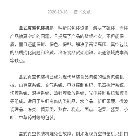
拉伸膜真空包装机
技术文章
2020-10-16
休闲食品真空包装机
盒式真空包装机
是一种新兴包装设备，解决了碗装、盒装
产品抽真空难的问题，且提高了产品的货架档次，不但能保
贴体真空包装设备
质，而且还能保鲜、保色、保型。解决了高温高压、真空包装
的品质劣化问题和冷藏、冷冻食品货架期短，流通领域成本高
热收缩机
等缺点。
滚动式真空包装设备
盒式真空包装机已成为现代盒装食品包装的理想包装机
全自动给袋真空包装设备
械，由真空系统、充气系统、电器控制系统、电器执行系统、
切膜系统、温控系统、热封膜收放系统、光电控制系统和模具
等组成。适用于生鲜禽畜肉类制品、水产品、新鲜果蔬、微波
调理品、冻类、菌菇类、熟食、糕点、面点、泡菜、酱菜、茶
叶、中草药材等的包装。
盒式真空包装机难免会故障，例如发现真空包装机只封口