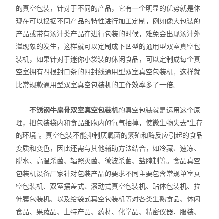
的真空包装，针对于不同的产品，它有一个明显的优势就是体
现在可以根据不同产品的特性进行加工定制，例如像大包装的
产品或带有汤汁类产品在进行包装的时候，难免会出现汤汁外
溢现象的发生，这样就可以定制成下凹型的通用型双室真空包
装机，如果针对于迷你小袋装的休闲食品，可以定制成每个真
空室拥有四根封口条的四封线通用型双室真空包装机，这样就
比常规款通用型双室真空包装机的工作效率多了一倍。
不锈钢牛扇骨双室真空包装机
的真空包装就是运用这个原
理，把包装袋内和食品细胞内的氧气抽掉，使微生物失去“生存
的环境”。真空包装不能抑制厌氧菌的繁殖和酶反应引起的食品
变质和变色，因此还需与其他辅助方法结合，如冷藏、速冻、
脱水、高温杀菌、辐照灭菌、微波杀菌、盐腌制等。食品真空
包装机设备厂家针对包装产品的要求不同主要包含常规单室真
空包装机、双室摆盖式、滚动式真空包装机、贴体包装机、拉
伸膜包装机、以及给袋式真空包装机等对各类生熟食品、休闲
食品、果蔬品、土特产品、药材、化学品、精密仪器、服装、